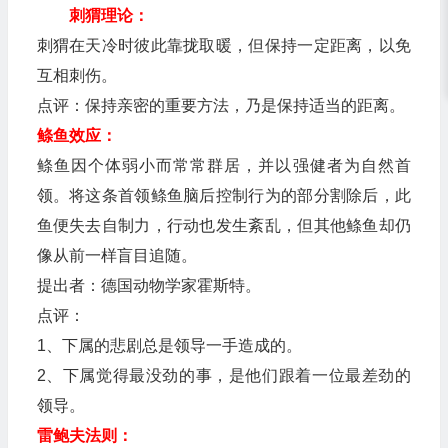
刺猬理论：
刺猬在天冷时彼此靠拢取暖，但保持一定距离，以免
互相刺伤。
点评：保持亲密的重要方法，乃是保持适当的距离。
鲦鱼效应：
鲦鱼因个体弱小而常常群居，并以强健者为自然首
领。将这条首领鲦鱼脑后控制行为的部分割除后，此
鱼便失去自制力，行动也发生紊乱，但其他鲦鱼却仍
像从前一样盲目追随。
提出者：德国动物学家霍斯特。
点评：
1、下属的悲剧总是领导一手造成的。
2、下属觉得最没劲的事，是他们跟着一位最差劲的
领导。
雷鲍夫法则：