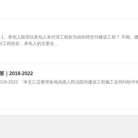
院 1、承包人能否以发包人未付清工程款为由拒绝交付建设工程？ 不能。
工程价款，承包人的主要合...
018-2022
8-2022 “本文汇总整理各地高级人民法院对建设工程施工合同纠纷中9
人应如何认定
何认定 建筑市场常态化现象就是承包人的数量不断上升，而建设工程项目
，施工单位为了取得竞争优势不惜...