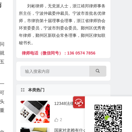
师
刘彬律师，无党派人士，浙江靖邦律师事务
所主任，宁波仲裁委仲裁员。宁波市首批名优律
师，市律协第十届理事会理事，浙江省律师协会
环资委委员，宁波市刑委会委员。鄞州区优秀青
年律师，鄞州区新联会常务理事，鄞州区律知联
秘书长。
问
就
律师电话（微信同号）：136 0574 7856
五
一
本类热门
可
头
12348法律咨询律师在线
重
2
21,628
国家对老赖有什么处理？