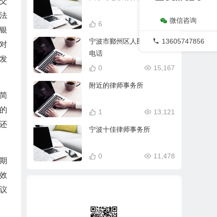
交
法
微信咨询
6
18,398
银
13605747856
宁波市鄞州区人民法院常用
对
电话
发
0
15,167
附近的律师事务所
简
的
1
13,121
还
宁波十佳律师事务所
0
11,478
期
效
议