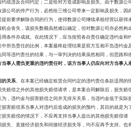
毁约或违反合同约定；二是给对方造成影响及损失。由于数源公
数源公司的停产行为，必然给三维公司带来一定影响及损失，因
司提前要求解除合同的行为，使得数源公司继续承租经营以获得
报机会丧失，该损失数额虽然难以确定，但对数源公司亦必然构
适用条件亦成就。在此情况下，应当按照各自责任确定违约金和
任中所负责任的比例，本案最终处理结果是双方互相不负违约金
负同等违约责任的结果，与一审判决的结果虽然相同，但思路和
方当事人需负更重的违约责任时，该方当事人仍应向对方当事人
间的关系
。在本案已经确定租赁合同约定的违约责任条款适用的
损失赔偿之外的其他损失赔偿请求，是本案合同解除后，损失赔
认为，违约金与损害赔偿之间并无排斥关系，当违约金低于实际
定损害赔偿系当事人对违约后造成的损失的预约，其目的就是为
定损失赔偿的情况下，不应再支持当事人提出的其他损失赔偿请
润损失、直接经济损失和间接经济损失等，均不应再予支持。也