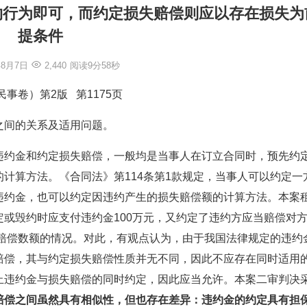
约行为即可，而约定损失赔偿则应以存在损失为
提条件
年8月7日
2,440
阅读9分58秒
事卷）第2版 第1175页
之间的关系及适用问题。
违约金和约定损失赔偿，一般均是当事人在订立合同时，预先约
计算方法。《合同法》第114条第1款规定，当事人可以约定一
违约金，也可以约定因违约产生的损失赔偿额的计算方法。本案
或毁约时应支付违约金100万元，又约定了违约方应当赔偿对
失赔偿数额的情况。对此，有观点认为，由于我国法律规定的违约
赔偿，其与约定损失赔偿性质并无不同，因此不应存在同时适用
止违约金与损失赔偿的同时约定，因此应当允许。本案二审判决
赔偿之间虽然具有相似性，但也存在差异：违约金的约定具有担