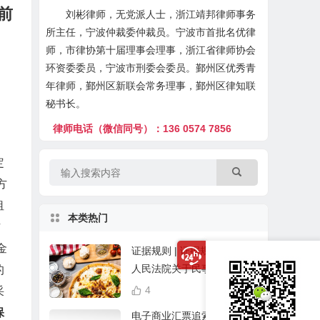
前
刘彬律师，无党派人士，浙江靖邦律师事务
所主任，宁波仲裁委仲裁员。宁波市首批名优律
师，市律协第十届理事会理事，浙江省律师协会
环资委委员，宁波市刑委会委员。鄞州区优秀青
年律师，鄞州区新联会常务理事，鄞州区律知联
秘书长。
律师电话（微信同号）：136 0574 7856
定
方
租
本类热门
方
金
证据规则 | 证据规定丨最高
人民法院关于民事诉讼证据
的
的若干规定（2019修正）
4
25,523
采
保
电子商业汇票追索权纠纷案