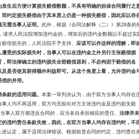
为发生后方便计算损失赔偿数额，不具有明确的担保合同履行之
，而约定损失赔偿由于其本质上仍是一种损失赔偿，因此应以存
额无需当事人证明。
此外，根据《合同法解释（二）》第28条的
定，请求人民法院增加违约金的，增加后的违约金数额以不超过实
方赔偿损失的，人民法院不予支持。
应该可以作这样的理解，即
人遭受的实际损失时，当事人可以在违约金之外另行主张赔偿损
可，即法律确立的违约损失全部赔偿原则，不必拘泥于赔偿的名
以及是否使其获得额外利益即可。从这个角度上看，允许违约金
赔偿的并用。
偿条款的适用问题。
本案一审判决认为，由于双方当事人均存在
当事人均不再适用，双方均无权向对方主张违约金及违约损失赔
，当事人双方都违反合同的，应当各自承担相应的责任。
法律并
定的违约责任条款失效，因此，在双方当事人均存在违约时，不
上述认定，属于适用法律错误。根据租赁合同的约定，违约责任