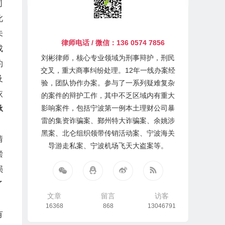
司
此
未
律师电话 / 微信：136 0574 7856
成
刘彬律师，核心专业领域为刑事辩护，刑民
约
交叉，重大商事纠纷处理。12年一线办案经
及
验，团队协作办案。参与了一系列疑难复杂
依
的案件的辩护工作，其中不乏区域内有重大
影响案件，包括宁波第一例本土理财公司暴
承
雷的集资诈骗案、鄞州特大诈骗案、余姚涉
黑案、北仑组织领带传销活动案、宁波海关
情
导游走私案、宁波机场飞天大盗案等。
偿
损
了
文章
留言
访客
16368
868
13046791
有