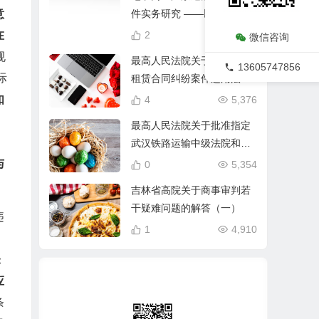
意
件实务研究 ——以“宝塔系”
票据案件为例
在
2
10,565
微信咨询
规
最高人民法院关于审理融资
13605747856
际
租赁合同纠纷案件适用法律
问题的解释（2020修正）
如
4
5,376
最高人民法院关于批准指定
武汉铁路运输中级法院和武
汉、襄阳铁路运输法院受理
与
0
5,354
案件范围的复函》法【2014]
吉林省高院关于商事审判若
163 号
干疑难问题的解答（一）
违
1
4,910
未
应
条