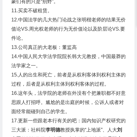
豪们有的只是“别野”。
11.买卖不破租赁。
12.中国法学的几大热门论战之张明楷老师的结果无价
值论VS.周光权老师的行为无价值论以及阶层论VS.要
件论。
13.公司真正的大老板：董监高
14.中国人民大学法学院院长韩大元教授，中国最莽的
法学家之一。
15.人的出生和死亡，前者是从权利客体到权利主体的
过程，后者是从权利主体到权利客体的过程。
16.这年头，法学院的老师在外没有个把兼职都不好意
思跟人打招呼。尴尬的是出庭的时候，公诉人或者对
面经常能碰到自己的学生。
17.更新一些跟老本行有关的吧：国内知识产权研究的
三大派：社科院
李明德
教授执掌的“上地派”、人大
刘