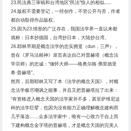
23.民法典三审稿和台湾地区“民法”惊人的相似......
24.版权不需要登记，一经创作，不管公开与否，作者
都自动取得作品版权。
25.因为23.情形的广泛存在，我国法学界一直以来都
戏称：日本抄德国，台湾抄日本，大陆抄台湾。
26.耶林早期是概念法学的忠实拥趸（dun，三声），
曾在《罗马法精神》扉页表达自己对普赫塔（概念法
学宗师）的忠诚：“缅怀大师——格奥尔格·弗里德里
希·普赫塔”。
然而，后期耶林又写了本《法学的概念天国》，对概
念法学极尽嘲讽之能事，并且又把普赫塔拉了出来：
“有资格进入概念天国的法学家并不多，甚至萨维尼这
样的法学巨擘，也因为没有能力正确理解概念建构而
几乎落选……众多法学家中，唯有一心致力于自上而
下建构概念金字塔的普赫塔，才是概念天国的完美人