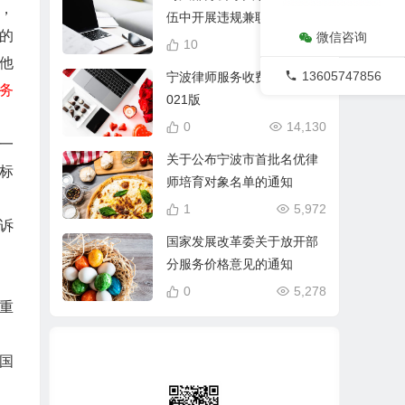
，
伍中开展违规兼职等行为专
的
微信咨询
项清理活动的通知
10
21,400
他
13605747856
宁波律师服务收费管理办法2
务
021版
0
14,130
一
关于公布宁波市首批名优律
标
师培育对象名单的通知
1
5,972
诉
国家发展改革委关于放开部
分服务价格意见的通知
0
5,278
重
国