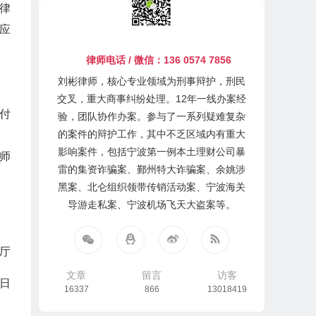
律
应
律师电话 / 微信：136 0574 7856
刘彬律师，核心专业领域为刑事辩护，刑民
交叉，重大商事纠纷处理。12年一线办案经
付
验，团队协作办案。参与了一系列疑难复杂
的案件的辩护工作，其中不乏区域内有重大
影响案件，包括宁波第一例本土理财公司暴
师
雷的集资诈骗案、鄞州特大诈骗案、余姚涉
黑案、北仑组织领带传销活动案、宁波海关
导游走私案、宁波机场飞天大盗案等。
厅
文章
留言
访客
日
16337
866
13018419