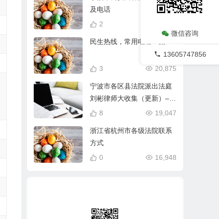
及电话
2
20,935
微信咨询
民生热线，常用电话一览
13605747856
3
20,875
宁波市各区县法院派出法庭
刘彬律师大收集（更新）–2
0221109庄市法庭
8
19,047
浙江省杭州市各级法院联系
方式
0
16,948