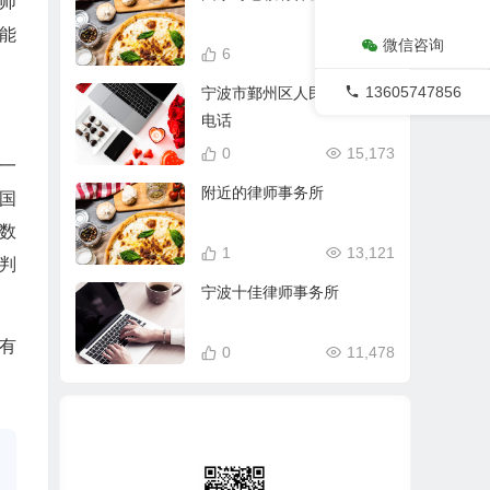
师
能
微信咨询
6
18,398
13605747856
宁波市鄞州区人民法院常用
电话
0
15,173
一
附近的律师事务所
国
数
1
13,121
判
宁波十佳律师事务所
有
0
11,478