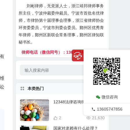
刘彬律师，无党派人士，浙江靖邦律师事务
所主任，宁波仲裁委仲裁员。宁波市首批名优律
师，市律协第十届理事会理事，浙江省律师协会
环资委委员，宁波市刑委会委员。鄞州区优秀青
年律师，鄞州区新联会常务理事，鄞州区律知联
秘书长。
律师电话（微信同号）：136 0574 7856
有
分维
讼
本类热门
微信咨询
12348法律咨询律师在线
13605747856
2
21,630
国家对老赖有什么处理？