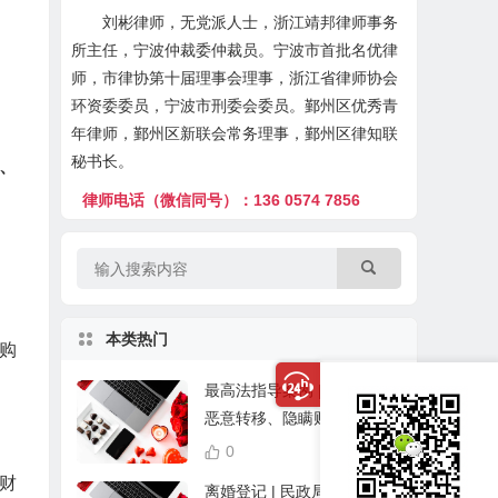
刘彬律师，无党派人士，浙江靖邦律师事务
所主任，宁波仲裁委仲裁员。宁波市首批名优律
师，市律协第十届理事会理事，浙江省律师协会
环资委委员，宁波市刑委会委员。鄞州区优秀青
年律师，鄞州区新联会常务理事，鄞州区律知联
秘书长。
、
律师电话（微信同号）：136 0574 7856
本类热门
又购
最高法指导案例 | 离婚期间
恶意转移、隐瞒财产的，应
当少分
0
12,945
财
离婚登记 | 民政局 | 宁波各