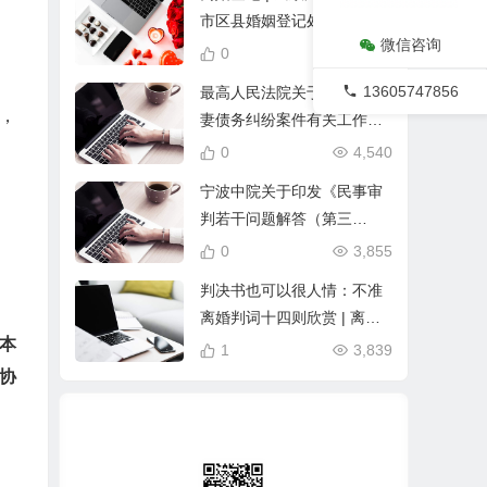
市区县婚姻登记处地址及联
微信咨询
系电话（2020年最新）
0
8,795
13605747856
最高人民法院关于办理涉夫
，
妻债务纠纷案件有关工作的
通知
0
4,540
宁波中院关于印发《民事审
判若干问题解答（第三
辑）》的通知
0
3,855
判决书也可以很人情：不准
离婚判词十四则欣赏 | 离婚
本
判决 | 法官寄语
1
3,839
协