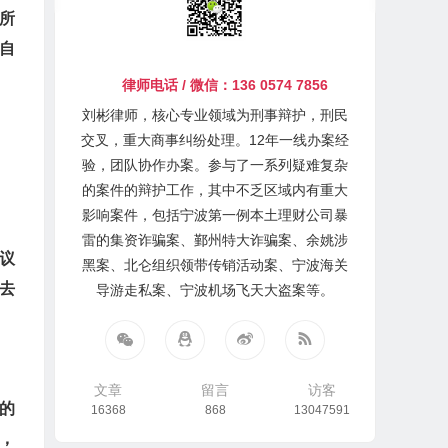
所
自
律师电话 / 微信：136 0574 7856
刘彬律师，核心专业领域为刑事辩护，刑民
交叉，重大商事纠纷处理。12年一线办案经
验，团队协作办案。参与了一系列疑难复杂
。
的案件的辩护工作，其中不乏区域内有重大
影响案件，包括宁波第一例本土理财公司暴
雷的集资诈骗案、鄞州特大诈骗案、余姚涉
议
黑案、北仑组织领带传销活动案、宁波海关
去
导游走私案、宁波机场飞天大盗案等。
文章
留言
访客
的
16368
868
13047591
，