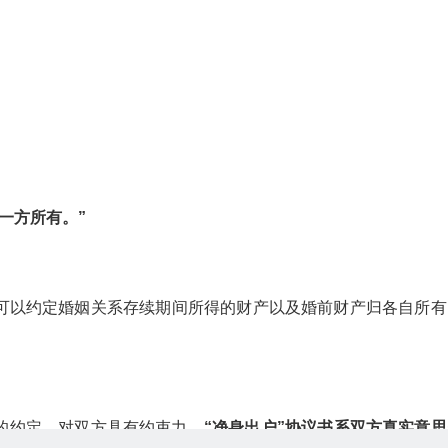
一方所有。
”
可以约定婚姻关系存续期间所得的财产以及婚前财产归各自所有
的约定，对双方具有约束力。
“净身出户”协议书系双方真实意思