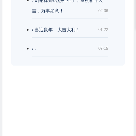
› 刘彬律师给您拜年了，恭祝新年大
吉，万事如意！
02-06
› 喜迎鼠年，大吉大利！
01-22
› .
07-15