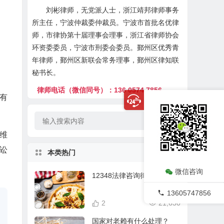
刘彬律师，无党派人士，浙江靖邦律师事务
所主任，宁波仲裁委仲裁员。宁波市首批名优律
师，市律协第十届理事会理事，浙江省律师协会
环资委委员，宁波市刑委会委员。鄞州区优秀青
年律师，鄞州区新联会常务理事，鄞州区律知联
秘书长。
律师电话（微信同号）：136 0574 7856
有
分维
讼
本类热门
微信咨询
12348法律咨询律师在线
13605747856
2
21,630
国家对老赖有什么处理？