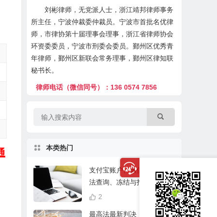
刘彬律师，无党派人士，浙江靖邦律师事务
所主任，宁波仲裁委仲裁员。宁波市首批名优律
师，市律协第十届理事会理事，浙江省律师协会
环资委委员，宁波市刑委会委员。鄞州区优秀青
年律师，鄞州区新联会常务理事，鄞州区律知联
秘书长。
律师电话（微信同号）：136 0574 7856
本类热门
通
支付宝账户、微信、快手司
法查询、冻结与扣划联系方
式及所需资料（2021修改）
2
18,732
最高法最新判决：2019年8