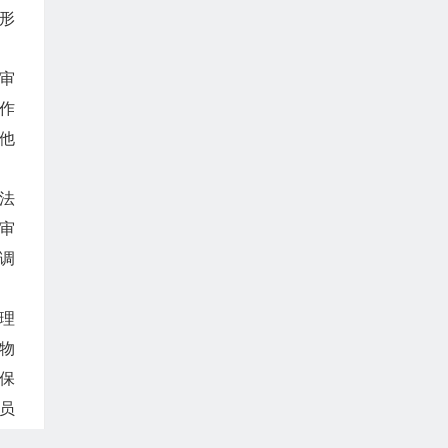
形
审
作
其他
法
审
调
理
物
保
员