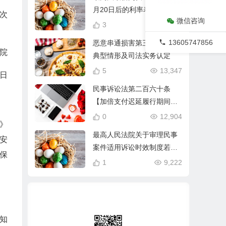
月20日后的利率表述
次
微信咨询
3
18,379
13605747856
恶意串通损害第三人利益的
院
典型情形及司法实务认定
5
13,347
7日
民事诉讼法第二百六十条
【加倍支付迟延履行期间的
债务利息法律规定】
0
12,904
》
最高人民法院关于审理民事
安
案件适用诉讼时效制度若干
保
问题的规定（2020修正）
1
9,222
知