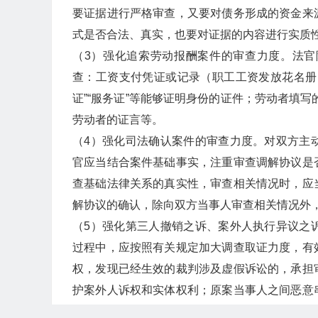
要证据进行严格审查，又要对债务形成的资金来
式是否合法、真实，也要对证据的内容进行实质
（3）强化追索劳动报酬案件的审查力度。法
查：工资支付凭证或记录（职工工资发放花名册
证”“服务证”等能够证明身份的证件；劳动者填写
劳动者的证言等。
（4）强化司法确认案件的审查力度。对双方主
官应当结合案件基础事实，注重审查调解协议是
查基础法律关系的真实性，审查相关情况时，应
解协议的确认，除向双方当事人审查相关情况外
（5）强化第三人撤销之诉、案外人执行异议之
过程中，应按照有关规定加大调查取证力度，有
权，发现已经生效的裁判涉及虚假诉讼的，承担
护案外人诉权和实体权利；原案当事人之间恶意
利用上述法律制度，通过制造虚假诉讼，损害生