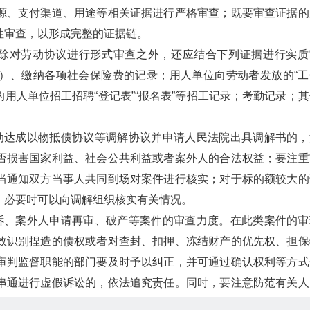
源、支付渠道、用途等相关证据进行严格审查；既要审查证据的
性审查，以形成完整的证据链。
官除对劳动协议进行形式审查之外，还应结合下列证据进行实质
）、缴纳各项社会保险费的记录；用人单位向劳动者发放的“工
的用人单位招工招聘“登记表”“报名表”等招工记录；考勤记录；
动达成以物抵债协议等调解协议并申请人民法院出具调解书的，
否损害国家利益、社会公共利益或者案外人的合法权益；要注重
当通知双方当事人共同到场对案件进行核实；对于标的额较大的
，必要时可以向调解组织核实有关情况。
诉、案外人申请再审、破产等案件的审查力度。在此类案件的审
效识别捏造的债权或者对查封、扣押、冻结财产的优先权、担保
审判监督职能的部门要及时予以纠正，并可通过确认权利等方式
串通进行虚假诉讼的，依法追究责任。同时，要注意防范有关人
效裁判中合法权利人的利益。