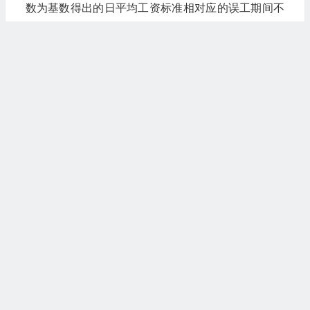
数为基数得出的日平均工资标准相对应的误工期间不
能连续计算，必须扣除其中的节假日、双休日。经实
际测算，按日历天数和按计薪天数计算的误工费并无
明显差距。因此，基于标准化、简易化和可操作性考
虑，误工天数统一按日历天数计算。
五、年满60周岁的受害人（不论男女），请求赔偿义
务人赔偿其误工费的，能否予以支持？
答：当事人有充分证据证明年满60周岁仍从事劳动，
且因侵权行为丧失劳动能力和劳动报酬的，可根据当
事人提交的相关收入证明，结合当事人的年龄、健康
状况和从事的具体行业等因素，
酌情确定误工费
。
六、护理费应如何计算？
答：护理费一般可区分
住院期间和非住院期间采取不
同的计算标准。
住院期间的护理费可按照当地医院护工从事同等级别