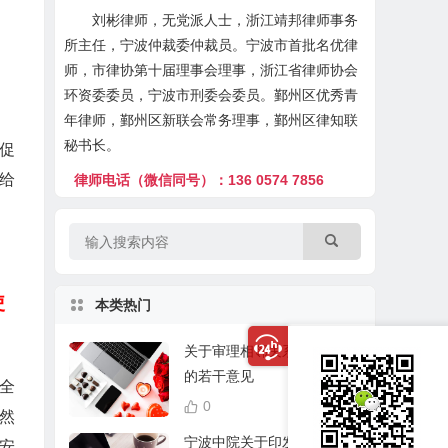
刘彬律师，无党派人士，浙江靖邦律师事务
所主任，宁波仲裁委仲裁员。宁波市首批名优律
师，市律协第十届理事会理事，浙江省律师协会
环资委委员，宁波市刑委会委员。鄞州区优秀青
年律师，鄞州区新联会常务理事，鄞州区律知联
秘书长。
促
给
律师电话（微信同号）：136 0574 7856
使
本类热门
关于审理相邻关系纠纷案件
的若干意见
全
0
5,904
然
宁波中院关于印发《民事审
安