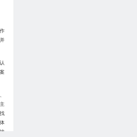
作
并
认
案
、
主
找
体
地