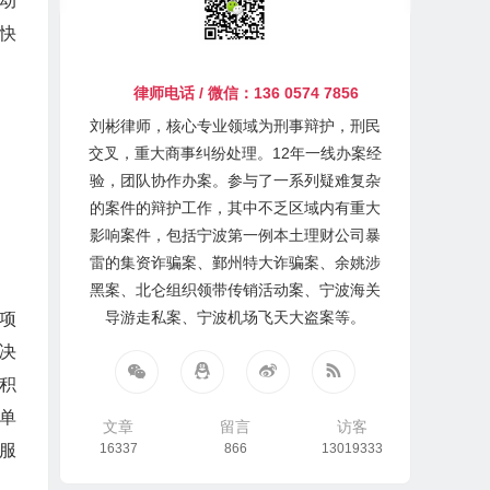
动
快
律师电话 / 微信：136 0574 7856
刘彬律师，核心专业领域为刑事辩护，刑民
交叉，重大商事纠纷处理。12年一线办案经
验，团队协作办案。参与了一系列疑难复杂
的案件的辩护工作，其中不乏区域内有重大
影响案件，包括宁波第一例本土理财公司暴
雷的集资诈骗案、鄞州特大诈骗案、余姚涉
黑案、北仑组织领带传销活动案、宁波海关
导游走私案、宁波机场飞天大盗案等。
项
决
积
单
文章
留言
访客
服
16337
866
13019333