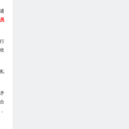
通
员
行
收
私
矛
合
，