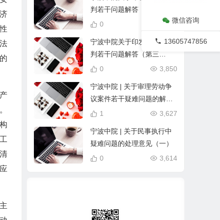
判若干问题解答（第二
济
微信咨询
辑）》的通知
0
4,115
性
13605747856
宁波中院关于印发《民事审
法
判若干问题解答（第三
的
辑）》的通知
0
3,850
。
宁波中院 | 关于审理劳动争
产
议案件若干疑难问题的解答
。
（四）
1
3,627
构
宁波中院 | 关于民事执行中
工
疑难问题的处理意见（一）
清
0
3,614
应
主