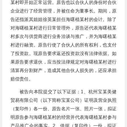
某村即开始正常运营。原告也以合伙人的身份对合伙
企业进行了经营管理，并被任命为董事长。期间，原
告还指派其姐姐徐英某担任海曙植某村的会计。除了
对海曙植某村进行日常管理外，原告还代表海曙植某
村多次与供货商进行业务洽谈与推广，并为海曙植某
村进行融资。原告行使了合伙人的所有权利，也支付
了投资款。现原告要求返还投资款没有法律依据。如
果原告要求退伙，应当按法律规定对海曙植某村进行
清算再分割财产，造成其他合伙人损失的，还应承担
赔偿责任。
被告向本院提交了以下证据：1、杭州宝某美健
贸易有限公司（以下简称宝某公司）证明及营业执照
（复印件）各一份、原告名片一张、照片一张，拟证
明原告参与海曙植某村的经营并代表海曙植某村参与
产品推广会的事实。2、借据（复印件）一份，拟证