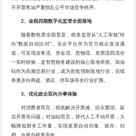
不开票售油严重扰乱公平市场竞争秩序。
2
、金税四期数字化监管全面落地
随着数电票全国普及，税务监管从
“
人工审核
”
转
向
“
数据自动比对
”
。乐企平台作为官方税企直连通
道，可实现业务流、资金流、货物流、发票流四流合
一实时校验，是智慧税务建设的核心落地举措。加油
站作为高频交易行业，成为首批强制落地行业，后续
将逐步向商超、酒店、停车场等全行业扩围。
3
、优化政企双向办事体验
对消费者而言，彻底解决开票难、抬头繁琐、延
后开票等问题；对油站而言，替代人工手动开票，大
幅降低财务工作量，实现发票自动归集、留存、归
档，合规办税更高效。