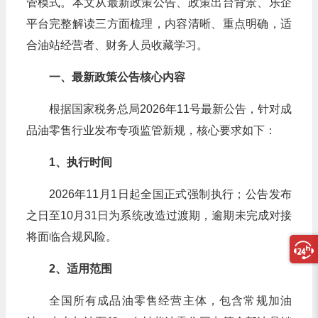
管模式。本文从最新政策公告、政策出台背景、乐企
平台完整解读三方面梳理，内容清晰、重点明确，适
合油站经营者、财务人员收藏学习。
一、最新政策公告核心内容
根据国家税务总局
2026
年
11
号最新公告，针对成
品油零售行业发布专项监管新规，核心要求如下：
1
、执行时间
2026
年
11
月
1
日起全国正式强制执行；公告发布
之日至
10
月
31
日为系统改造过渡期，逾期未完成对接
将面临合规风险。
2
、适用范围
全国所有成品油零售经营主体，包含常规加油