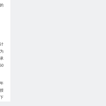
的
其计
为
别承
0
年
供授
：下
乙