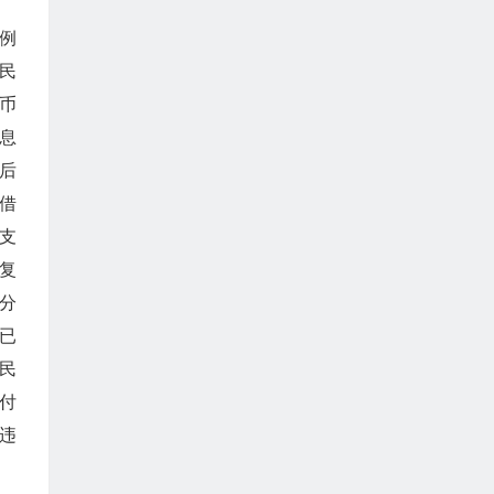
案例
民
币
息
后
借
支
复
分
已
民
付
违
。