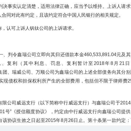
判决事实认定清楚，适用法律正确，应当予以维持。上诉人请求
人合同对此有约定，且该约定符合中国人民银行的相关规定。
称，认可上诉人钒钛公司的上诉请求。
令鑫瑞公司立即向其归还借款本金460,533,891.04元及
复利（其中利息、罚息、复利暂计至2018年8月21日
司、川威集团、瑞威公司、万顺公司为鑫瑞公司的上述全部债务向其分
实现债权和担保权利所产生的全部费用，包括但不限于律师费25
限公司威远支行（以下简称中行威远支行）与鑫瑞公司于2014
（额）字01号”《授信额度协议》，约定由中行威远支行向鑫瑞公司提
自该协议生效之日起至2015年8月26日止。第十条第一款约定
议项下的违约事件：1.甲方未按本协议、单项协议的约定履行对