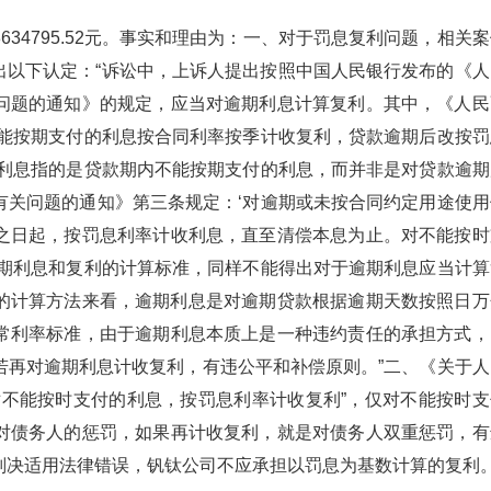
34795.52元。事实和理由为：一、对于罚息复利问题，相关
作出以下认定：“诉讼中，上诉人提出按照中国人民银行发布的《人
问题的通知》的规定，应当对逾期利息计算复利。其中，《人民
不能按期支付的利息按合同利率按季计收复利，贷款逾期后改按罚
的利息指的是贷款期内不能按期支付的利息，而并非是对贷款逾期
有关问题的通知》第三条规定：‘对逾期或未按合同约定用途使用
之日起，按罚息利率计收利息，直至清偿本息为止。对不能按时
逾期利息和复利的计算标准，同样不能得出对于逾期利息应当计算
的计算方法来看，逾期利息是对逾期贷款根据逾期天数按照日万
常利率标准，由于逾期利息本质上是一种违约责任的承担方式，
若再对逾期利息计收复利，有违公平和补偿原则。”二、《关于人
对不能按时支付的利息，按罚息利率计收复利”，仅对不能按时支
对债务人的惩罚，如果再计收复利，就是对债务人双重惩罚，有
判决适用法律错误，钒钛公司不应承担以罚息为基数计算的复利