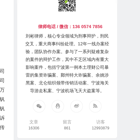
律师电话 / 微信：136 0574 7856
刘彬律师，核心专业领域为刑事辩护，刑民
交叉，重大商事纠纷处理。12年一线办案经
验，团队协作办案。参与了一系列疑难复杂
的案件的辩护工作，其中不乏区域内有重大
影响案件，包括宁波第一例本土理财公司暴
司
雷的集资诈骗案、鄞州特大诈骗案、余姚涉
司
黑案、北仑组织领带传销活动案、宁波海关
万
导游走私案、宁波机场飞天大盗案等。
，钒
钒
诉
文章
留言
访客
传
16306
861
12993879