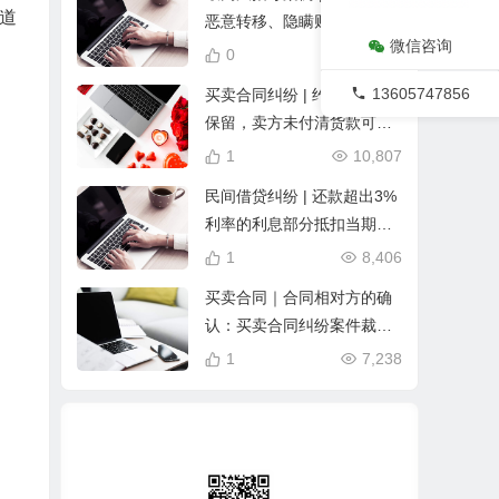
道
恶意转移、隐瞒财产的，应
微信咨询
当少分
0
12,942
13605747856
买卖合同纠纷 | 约定所有权
保留，卖方未付清货款可要
求返还货物
1
10,807
民间借贷纠纷 | 还款超出3%
利率的利息部分抵扣当期本
金
1
8,406
买卖合同｜合同相对方的确
认：买卖合同纠纷案件裁判
观点摘要
1
7,238