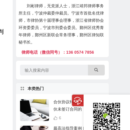
刘彬律师，无党派人士，浙江靖邦律师事务
所主任，宁波仲裁委仲裁员。宁波市首批名优律
师，市律协第十届理事会理事，浙江省律师协会
环资委委员，宁波市刑委会委员。鄞州区优秀青
判
年律师，鄞州区新联会常务理事，鄞州区律知联
秘书长。
律师电话（微信同号）：136 0574 7856
本类热门
合伙协议纠纷 | 口头达成合
伙未签订合同的，可要求退
回投资款
6
21,016
最高法指导案例 | 离婚期间