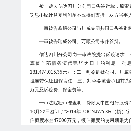
被上诉人信达四川分公司口头答辩称，原审
罚息不应计算复利问题不应得到支持，双方当事
一审被告鑫瑞公司与川威集团共同口头答辩
一审被告瑞威公司、万顺公司未作答辩。
信达四川分公司向一审法院提出诉讼请求：一、判
算值全部债务清偿完毕之日止的利息、罚息、
131,474,015.35元）；二、判令钒钛公
担连带保证担保责任；三、判令各被告承担其为
万元及诉讼费、保全费等。
一审法院经审理查明：贷款人中国银行股份有
10月22日签订了“2014年BOCNJWYXR
信额度本金47000万元，授信额度的使用期限为
列事项之一即构成或视为甲方在本协议和单项协