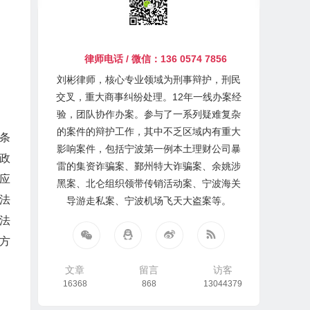
律师电话 / 微信：136 0574 7856
。
刘彬律师，核心专业领域为刑事辩护，刑民
交叉，重大商事纠纷处理。12年一线办案经
验，团队协作办案。参与了一系列疑难复杂
的案件的辩护工作，其中不乏区域内有重大
条
影响案件，包括宁波第一例本土理财公司暴
政
雷的集资诈骗案、鄞州特大诈骗案、余姚涉
应
黑案、北仑组织领带传销活动案、宁波海关
法
导游走私案、宁波机场飞天大盗案等。
法
方
文章
留言
访客
16368
868
13044379