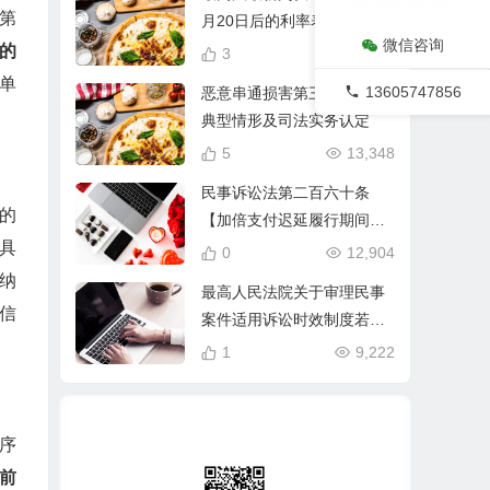
第
月20日后的利率表述
微信咨询
的
3
18,379
单
13605747856
恶意串通损害第三人利益的
典型情形及司法实务认定
5
13,348
民事诉讼法第二百六十条
的
【加倍支付迟延履行期间的
具
债务利息法律规定】
0
12,904
纳
最高人民法院关于审理民事
信
案件适用诉讼时效制度若干
问题的规定（2020修正）
1
9,222
序
前