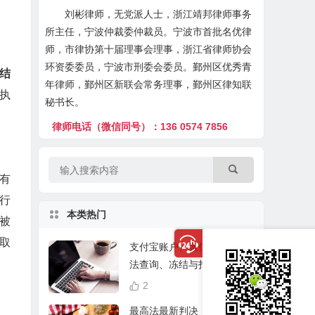
刘彬律师，无党派人士，浙江靖邦律师事务
所主任，宁波仲裁委仲裁员。宁波市首批名优律
师，市律协第十届理事会理事，浙江省律师协会
环资委委员，宁波市刑委会委员。鄞州区优秀青
结
年律师，鄞州区新联会常务理事，鄞州区律知联
执
秘书长。
律师电话（微信同号）：136 0574 7856
有
行
本类热门
被
取
支付宝账户、微信、快手司
法查询、冻结与扣划联系方
式及所需资料（2021修改）
2
18,732
最高法最新判决：2019年8