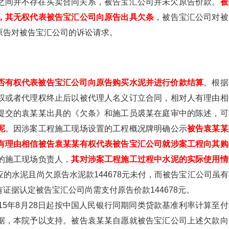
之间并不存在买卖合同关系，被告宝汇公司并未欠原告价款。
被
，其无权代表被告宝汇公司向原告出具欠条
，被告宝汇公司对被
原告对被告宝汇公司的诉讼请求。
否有权代表被告宝汇公司向原告购买水泥并进行价款结算
。根据
权或者代理权终止后以被代理人名义订立合同，相对人有理由相
提交的袁某某出具的《欠条》和施工员裘某在庭审中的陈述，可
泥
。因涉案工程施工现场设置的工程概况牌明确公示
被告袁某某
有理由相信被告袁某某有权代表被告宝汇公司就涉案工程向其购
的施工现场负责人，
其对涉案工程施工过程中水泥的实际使用情
的水泥且尚欠原告水泥款144678元未付，而被告宝汇公司虽有
证据认定被告宝汇公司尚需支付原告价款144678元。
15年8月28日起按中国人民银行同期同类贷款基准利率计算至付
据，本院予以支持。被告袁某某自愿就被告宝汇公司上述欠款向