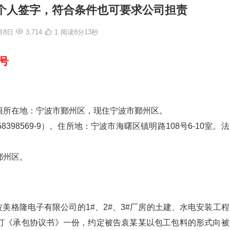
有个人签字，符合条件也可要求公司担责
月8日
3,714
1
阅读8分13秒
7号
籍所在地：宁波市鄞州区，现住宁波市鄞州区。
98569-9）。住所地：宁波市海曙区镇明路108号6-10室。
鄞州区。
波美格隆电子有限公司的1#、2#、3#厂房的土建、水电安装工
某签订《承包协议书》一份，约定被告袁某某以包工包料的形式向被