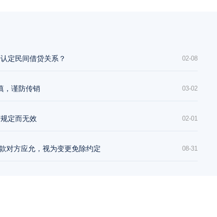
否认定民间借贷关系？
02-08
谨慎，谨防传销
03-02
营规定而无效
02-01
方催款对方应允，视为变更免除约定
08-31