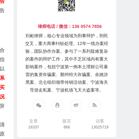
告
告
律师电话 / 微信：136 0574 7856
刘彬律师，核心专业领域为刑事辩护，刑民
交叉，重大商事纠纷处理。12年一线办案经
合
验，团队协作办案。参与了一系列疑难复杂
的案件的辩护工作，其中不乏区域内有重大
信
影响案件，包括宁波第一例本土理财公司暴
以
雷的集资诈骗案、鄞州特大诈骗案、余姚涉
系
黑案、北仑组织领带传销活动案、宁波海关
买
导游走私案、宁波机场飞天大盗案等。
况
异
文章
留言
访客
清
16337
866
13025719
原