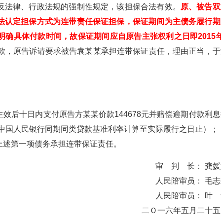
反法律、行政法规的强制性规定，该担保合法有效。
原、被告双
法认定担保方式为连带责任保证担保，保证期间为主债务履行期
确具体付款时间，故保证期间应自原告主张权利之日即2015年
款，原告诉请要求被告袁某某承担连带保证责任，理由正当，于
效后十日内支付原告方某某价款144678元并赔偿逾期付款利息
日起按中国人民银行同期同类贷款基准利率计算至实际履行之日止）；
上述第一项债务承担连带保证责任。
审 判 长： 龚媛
人民陪审员： 毛志
人民陪审员： 叶 
二Ｏ一六年五月二十五