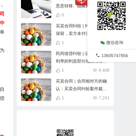
，
恶意转移、隐瞒财产的，应
当少分
司
0
12,943
》中
买卖合同纠纷 | 约定所有权
单
保留，卖方未付清货款可要
求返还货物
1
10,814
微信咨询
为
民间借贷纠纷 | 还款超出3%
13605747856
利率的利息部分抵扣当期本
金
1
8,408
买卖合同｜合同相对方的确
认：买卖合同纠纷案件裁判
，自
观点摘要
1
7,241
偿