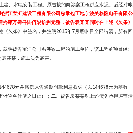
房的土建、水电安装工程。原告按约向涉案工程供应水泥。后经对帐
由浙江宝汇建设工程有限公司总承包工地宁波美格隆电子有限公
，大写壹拾肆万肆仟陆佰柒拾捌元整，被告袁某某同时在上述《欠条
述《欠条》中签名，并注明2015年7月底帐目全部结清，所有回
，载明被告宝汇公司系涉案工程的施工单位，该工程的项目经理
为袁某某，施工员为裘某。
4678元并赔偿原告逾期付款利息损失（以144678元为基数
率计算至付清之日止）；二、被告袁某某对上述债务承担连带清