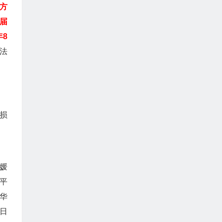
方
届
8
法
损
媛
平
华
日